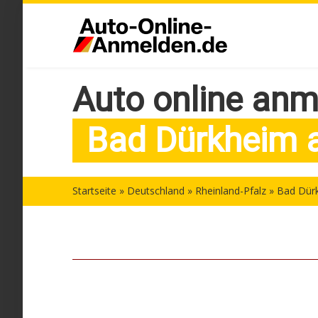
Skip
to
main
content
Auto online anm
Bad Dürkheim a
Startseite
»
Deutschland
»
Rheinland-Pfalz
»
Bad Dürk