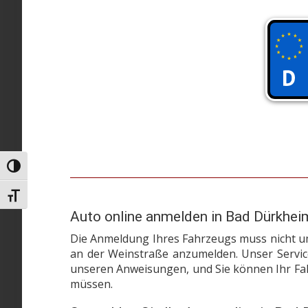
Umschalten auf hohe Kontraste
Schrift vergrößern
Auto online anmelden in Bad Dürkheim
Die Anmeldung Ihres Fahrzeugs muss nicht ums
an der Weinstraße anzumelden. Unser Servi
unseren Anweisungen, und Sie können Ihr Fah
müssen.